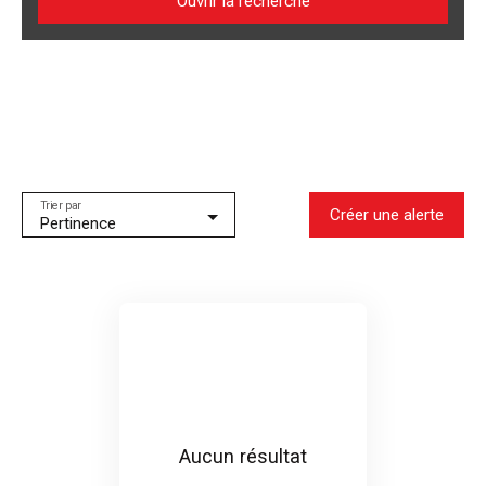
Ouvrir la recherche
Type d'offre
Location
Type de bien
Maison
Localisation
La Teste-de-Buch (33260)
Trier par
Créer une alerte
Pertinence
Loyer max (€/mois)
Surface min (m²)
Rechercher
Aucun résultat