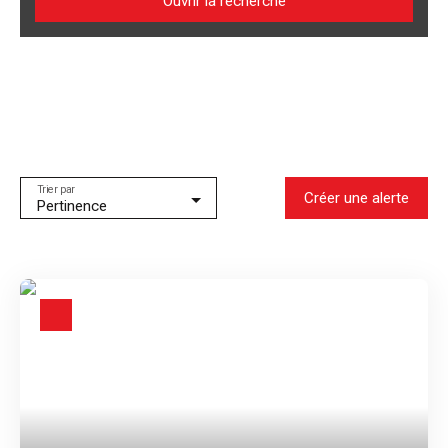
Ouvrir la recherche
Type d'offre
Vente
Type de bien
Appartement
Localisation
Bordeaux (33000)
Trier par
Créer une alerte
Pertinence
Budget max (€)
Surface min (m²)
Rechercher