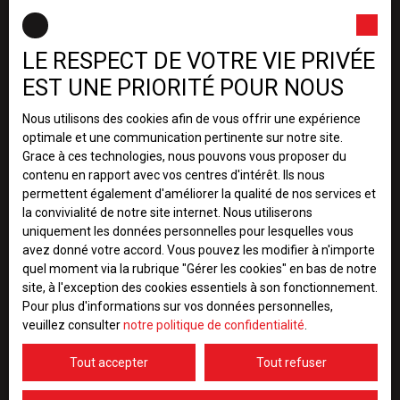
Bordeaux
LE RESPECT DE VOTRE VIE PRIVÉE
+33 5 56 16 14 36
EST UNE PRIORITÉ POUR NOUS
(Administration de biens)
Nous utilisons des cookies afin de vous offrir une expérience
optimale et une communication pertinente sur notre site.
1 Boulevard George V
Grace à ces technologies, nous pouvons vous proposer du
contenu en rapport avec vos centres d'intérêt. Ils nous
Bordeaux
permettent également d'améliorer la qualité de nos services et
la convivialité de notre site internet. Nous utiliserons
uniquement les données personnelles pour lesquelles vous
+33 5 56 06 06 46
avez donné votre accord. Vous pouvez les modifier à n'importe
quel moment via la rubrique ″Gérer les cookies″ en bas de notre
site, à l'exception des cookies essentiels à son fonctionnement.
Pour plus d'informations sur vos données personnelles,
11 Cours Victor Hugo
veuillez consulter
notre politique de confidentialité
.
Begles
Tout accepter
Tout refuser