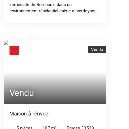
immédiate de Bordeaux, dans un
environnement résidentiel calme et verdoyant,
découvrez cet appartement au cadre intimiste,
situé à 10 minutes du tram A "Dravemont". Il
offre un jardin privatif d’environ 50 m², deux
chambres, et une pièce de vie lumineuse de 30
m², avec un espace bureau ouvert, ainsi qu’une
buanderie / dressing. Entièrement rénové, ce
Vendu
bien est idéal pour un premier achat ou un
investissement locatif de qualité. Au sein d’une
copropriété des années 70 à taille humaine (4
bâtiments – 39 lots), le ravalement avec
isolation thermique par l’extérieur est en cours,
permettant un futur DPE en C (enduit
Vendu
blanc/gris). Un lieu de vie confidentiel et
paisible. Contactez l’agence de Bègles au 05
56 06 06 46 ou Mélanie au 06 66 31 24 45.
Maison à rénvoer
5
pièces
107
m²
Bruges 33520