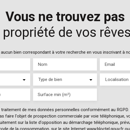
d’appoint. Enfin, il est possible de stationner les
deux-roues. À découvrir sans tarder !Contacter
Vous ne trouvez pas
l’agence de Bègles 05 56 06 06 46 ou Mélanie
06 66 31 24 45.
a propriété de vos rêves
ucun bien correspondant à votre recherche en vous inscrivant à not
Nom
Email
Type de bien
Localisation
)
Surface min (m²)
e traitement de mes données personnelles conformément au RGPD. 
as faire l'objet de prospection commerciale par voie téléphonique, 
tuitement sur la liste d'opposition au démarchage téléphonique, prévu 
ode de la consommation, sur le site Internet www.bloctel.gouv.fr ou 