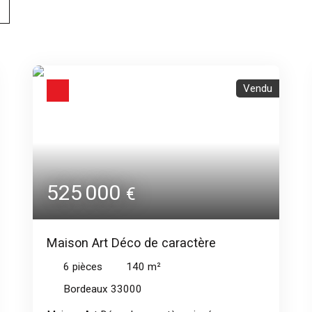
Vendu
525 000
€
Maison Art Déco de caractère
6
pièces
140
m²
Bordeaux 33000