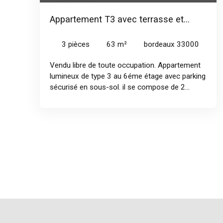
Appartement T3 avec terrasse et
parking au pied du tram C
3
pièces
63
m²
bordeaux 33000
Vendu libre de toute occupation. Appartement
lumineux de type 3 au 6éme étage avec parking
sécurisé en sous-sol. il se compose de 2
chambres, une cuisine indépendante et un
grand séjour lumineux, le tout donnant sur une
terrasse de 20 m². Nombreux rangements et
emplacement idéal, au pied du tram C et des
commerces. "Résidence sécurisé du Parc
Richelieu, copropriété de 2007 de 413 lots".
Accès rapide à la gare st jean, rocade, futur
pont Simone Veil, barrière de Bègles,
Euratlantique. Contacter agence de Bègles : 05
56 06 06 46 ou Mélanie au 06 66 31 24 45.