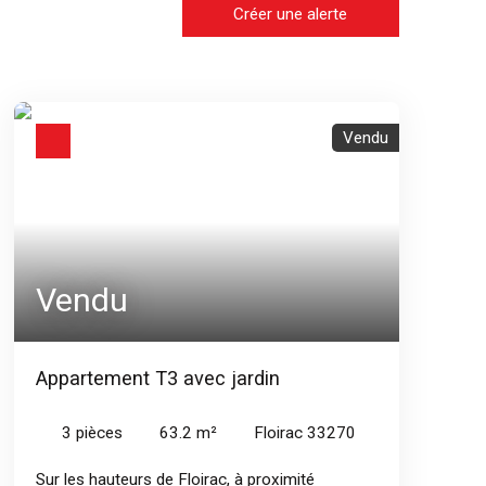
Créer une alerte
Vendu
Vendu
Appartement T3 avec jardin
3
pièces
63.2
m²
Floirac 33270
Sur les hauteurs de Floirac, à proximité