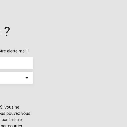
d’une cuisine semi-ouverte donnant sur un
jardin de 100 m², sans vis-à-vis. À l’étage, vous
trouverez un vaste palier, pouvant servir de
salle de jeux ou petit salon, desservant 3
chambres, un WC et une salle d’eau. En
 ?
complément, une cave de 40 m² vous
permettra de stocker tout le nécessaire pour
une famille. Une maison bien entretenue,
offrant une séparation idéale entre les espaces
re alerte mail !
parents et enfants, où confort et praticité se
rencontrent, il ne vous restera plus qu’à profiter
des lieux. A visiter absolument !Contacter
l'agence de Bègles : 05 56 06 06 46 ou
directement Mélanie 06 66 31 24 45.
Si vous ne
vous pouvez vous
par l'article
par courrier