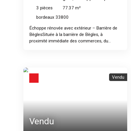
pied
3
pièces
77.37
m²
bordeaux 33800
Échoppe rénovée avec extérieur – Barrière de
BèglesSituée à la barrière de Bègles, à
proximité immédiate des commerces, du
Sacré-Cœur et de la place Nansouty, cette
charmante échoppe de plain-pied, élevée sur
cave, a été entièrement rénovée il y a une
dizaine d'années. Elle se compose de deux
chambres et d’une belle pièce de vie lumineuse
Vendu
de 40 m² dont un espace bureau / salle de jeu
de 9 m², ouvrant sur un agréable extérieur sans
aucun vis-à-vis. Une opportunité rare dans le
secteur – soyez les premiers à la découvrir
!Carte scolaire : Alain Fournier, Paul Antin, La
sommes. contacter l'agence de Bègles au 05
56 06 06 46 ou Mélanie au 06 66 31 24 45.
Vendu