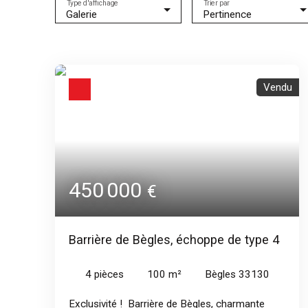
Type d'affichage
Trier par
Galerie
Pertinence
Vendu
450 000
€
Barrière de Bègles, échoppe de type 4
4
pièces
100
m²
Bègles 33130
Exclusivité ! Barrière de Bègles, charmante