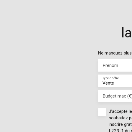
l
Ne manquez plus a
Prénom
Type d'offre
Vente
Budget max (€
J'accepte l
souhaitez p
inscrire gra
L223-1 du c