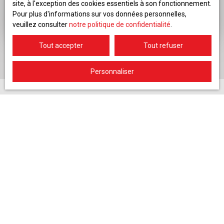
site, à l'exception des cookies essentiels à son fonctionnement.
Pour plus d'informations sur vos données personnelles,
05 56 93 82 82
veuillez consulter
notre politique de confidentialité
.
Tout accepter
Tout refuser
Personnaliser
Besoin de
renseignements ?
Contactez-nous
Merci de remplir le formulaire, nous reviendrons vers vous
dans les plus brefs délais.