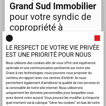
Grand Sud Immobilier
pour votre syndic de
copropriété à
Bordeaux ?
LE RESPECT DE VOTRE VIE PRIVÉE
En choisissant Grand Sud Immobilier, vous bénéficiez
EST UNE PRIORITÉ POUR NOUS
d’une gestion de copropriété alliant professionnalisme,
réactivité et transparence. Notre équipe veille à ce que
Nous utilisons des cookies afin de vous offrir une expérience
votre copropriété fonctionne de manière harmonieuse,
optimale et une communication pertinente sur notre site.
avec une gestion claire et des solutions adaptées à
Grace à ces technologies, nous pouvons vous proposer du
chaque situation. Faites le choix d’un syndic de
contenu en rapport avec vos centres d'intérêt. Ils nous
confiance et assurez-vous une tranquillité d’esprit.
permettent également d'améliorer la qualité de nos services et
la convivialité de notre site internet. Nous utiliserons
Pour en savoir plus ou pour discuter de vos besoins,
uniquement les données personnelles pour lesquelles vous
contactez-nous dès aujourd’hui.
avez donné votre accord. Vous pouvez les modifier à n'importe
quel moment via la rubrique ″Gérer les cookies″ en bas de notre