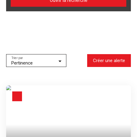
Ouvrir la recherche
Type d'offre
Vente
Type de bien
Maison
Localisation
Villenave-d'Ornon (33140)
Trier par
Créer une alerte
Pertinence
Budget max (€)
Surface min (m²)
Rechercher