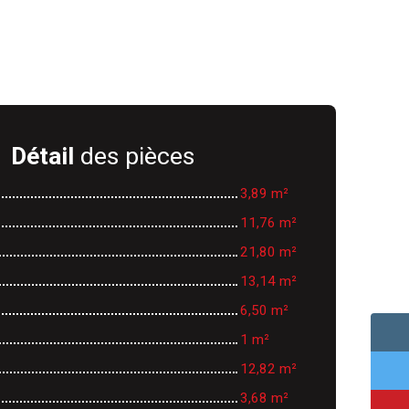
Détail
des pièces
3,89 m²
11,76 m²
21,80 m²
13,14 m²
6,50 m²
1 m²
12,82 m²
3,68 m²