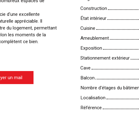
de nombreux espaces de
Construction
cie d'une excellente
État intérieur
turelle appréciable. Il
utre du logement, permettant
Cuisine
elon les moments de la
Ameublement
 complètent ce bien.
Exposition
Stationnement extérieur
Cave
yer un mail
Balcon
Nombre d'étages du bâtimen
Localisation
Référence