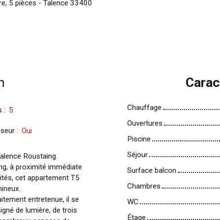
e, 5 pièces - Talence 33400
n
Carac
Chauffage
s
:
5
Ouvertures
seur
:
Oui
Piscine
Séjour
alence Roustaing.
ing, à proximité immédiate
Surface balcon
tés, cet appartement T5
Chambres
mineux.
itement entretenue, il se
WC
gné de lumière, de trois
Étage