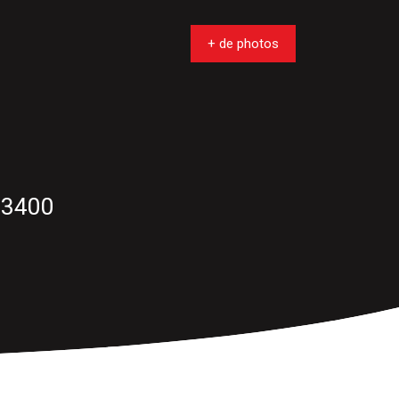
+ de photos
33400