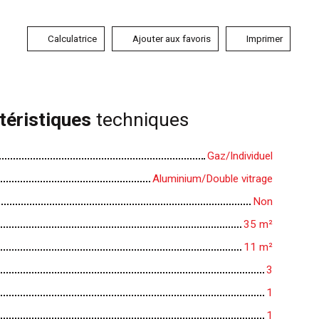
Calculatrice
Ajouter aux favoris
Imprimer
téristiques
techniques
Gaz/Individuel
Aluminium/Double vitrage
Non
35
m²
11
m²
3
1
1