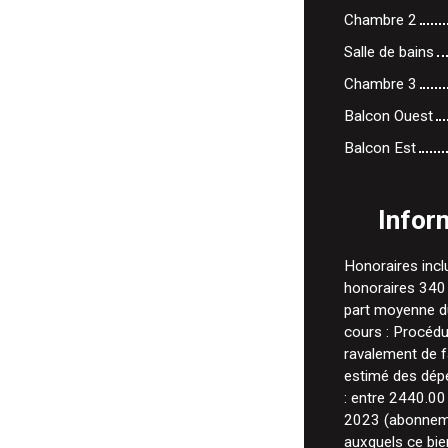
Chambre 2
Salle de bains
Chambre 3
Balcon Ouest
Balcon Est
Infor
Honoraires incl
honoraires 340 
part moyenne du
cours : Procédur
ravalement de f
estimé des dép
: entre 2440.00
2023 (abonneme
auxquels ce bie