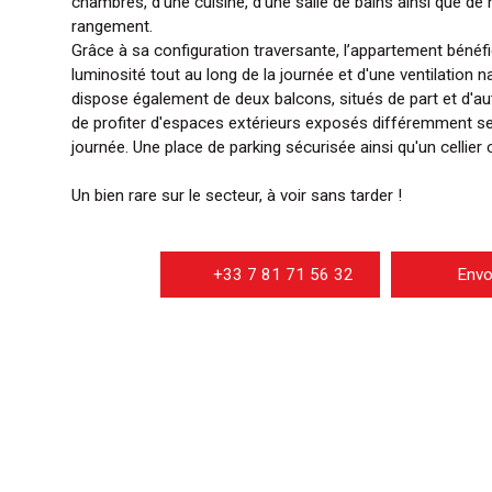
chambres, d’une cuisine, d’une salle de bains ainsi que 
rangement.
Grâce à sa configuration traversante, l’appartement bénéfi
luminosité tout au long de la journée et d'une ventilation na
dispose également de deux balcons, situés de part et d'a
de profiter d'espaces extérieurs exposés différemment s
journée. Une place de parking sécurisée ainsi qu'un cellier
Un bien rare sur le secteur, à voir sans tarder !
+33 7 81 71 56 32
Envo