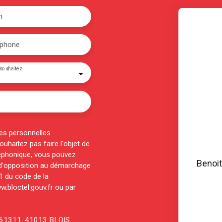
m
éphone
souhaitez
es personnelles
haitez pas faire l'objet de
éphonique, vous pouvez
Benoi
e d'opposition au démarchage
-1 du code de la
w.bloctel.gouv.fr ou par
CS 61311, 41013 BLOIS