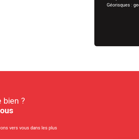
Géorisques : ge
 bien ?
nous
drons vers vous dans les plus