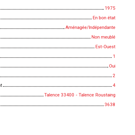
1975
En bon état
Aménagée/Indépendante
Non meublé
Est-Ouest
1
Oui
2
t
4
Talence 33400 - Talence Roustaing
3638