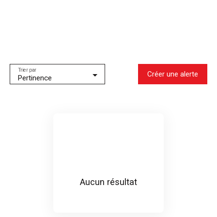
Type d'offre
Vente
Type de bien
Maison
Localisation
Biganos (33380)
Trier par
Créer une alerte
Pertinence
Budget max (€)
Surface min (m²)
Rechercher
Aucun résultat