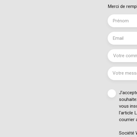
Merci de rempl
Prénom
Email
Votre com
Votre mess
J'accept
souhaite
vous insc
l'article
courrier 
Société 