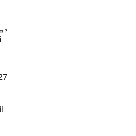
er ?
i
27
l