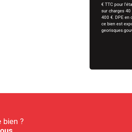
€ TTC pour l'ét
sur charges 40 
400 €. DPE en c
ce bien est exp
georisques.gouv.
 bien ?
nous