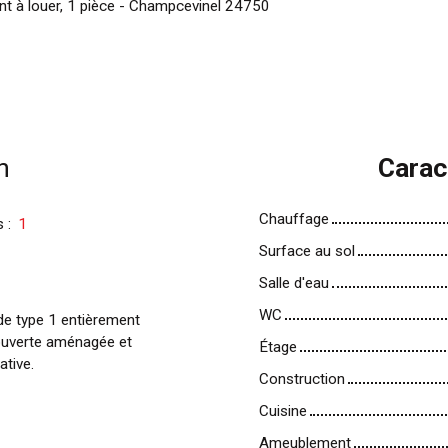
t à louer, 1 pièce - Champcevinel 24750
n
Carac
Chauffage
s
:
1
Surface au sol
Salle d'eau
WC
de type 1 entièrement
 ouverte aménagée et
Étage
ative.
Construction
Cuisine
Ameublement