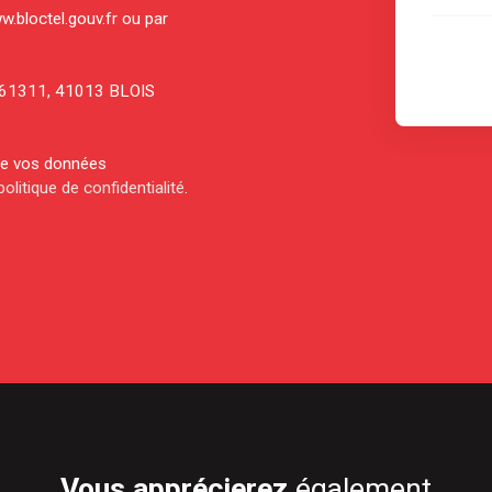
w.bloctel.gouv.fr ou par
CS 61311, 41013 BLOIS
 de vos données
politique de confidentialité
.
Vous apprécierez
également