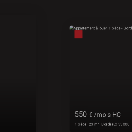
560
€ /mois CC
1
pièce
20
m²
Bordeaux 3300