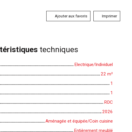
Ajouter aux favoris
Imprimer
téristiques
techniques
Electrique/Individuel
22
m²
1
1
RDC
2026
Aménagée et équipée/Coin cuisine
Entièrement meublé