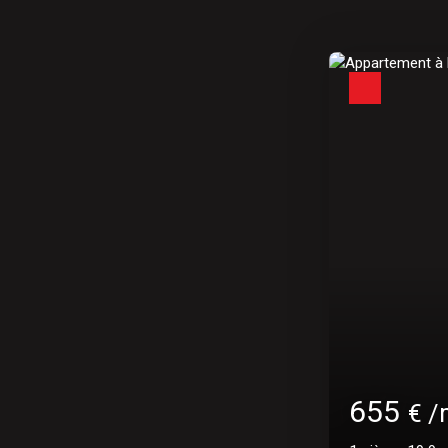
550
€ 