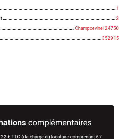
1
t
2
Champcevinel 24750
352915
mations
complémentaires
222 € TTC à la charge du locataire comprenant 67