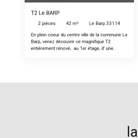
T2 Le BARP
2
pièces
42
m²
Le Barp 33114
En plein coeur du centre ville de la commune Le
Barp, venez découvrir ce magnifique T2
entièrement rénové, au 1er étage, d' une
résidence sécurisée en cours de ravalement.
Une belle pièce de vie de 23 m2 est ouverte sur
un balcon, une chambre de 11m2 avec placard,
une salle de bains, des wc séparés et un
emplacement de stationnement complètent ce
bien.
l