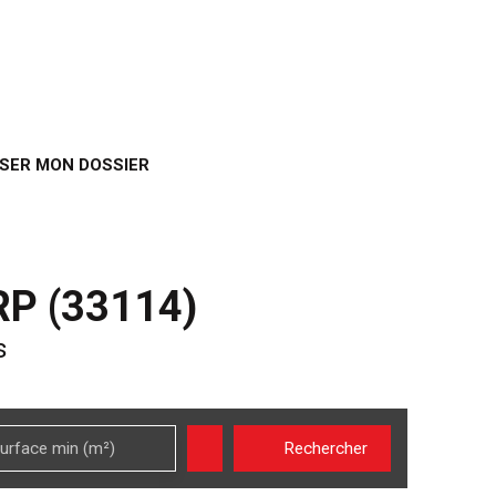
SER MON DOSSIER
P (33114)
s
urface min (m²)
Rechercher