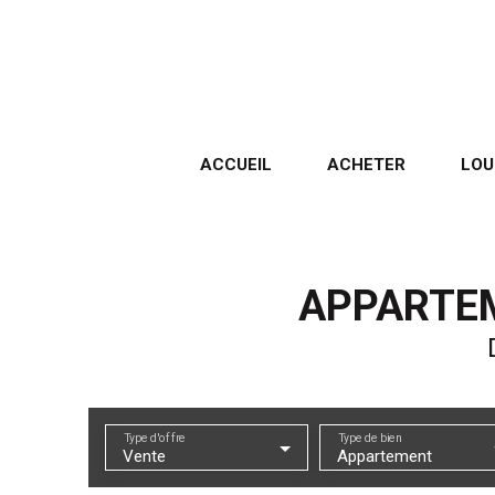
ACCUEIL
ACHETER
LOU
APPARTEM
Type d'offre
Type de bien
Vente
Appartement