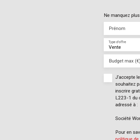
Ne manquez plus a
Prénom
Type d'offre
Vente
Budget max (€
J'accepte l
souhaitez p
inscrire gra
L223-1 du c
adressé à :
Société Wor
Pour en savo
politique de