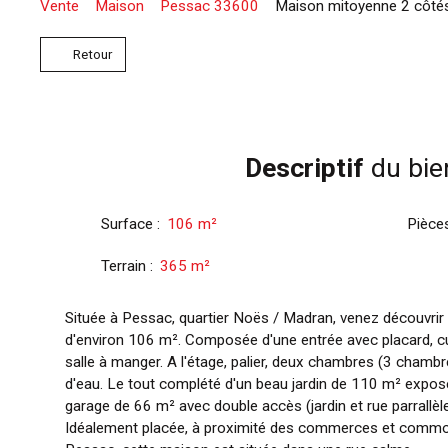
Vente
Maison
Pessac 33600
Maison mitoyenne 2 côtés
Retour
Descriptif
du bie
Surface
:
106
m²
Pièce
Terrain
:
365
m²
Située à Pessac, quartier Noës / Madran, venez découvrir
d'environ 106 m². Composée d'une entrée avec placard, cu
salle à manger. A l'étage, palier, deux chambres (3 chambre
d'eau. Le tout complété d'un beau jardin de 110 m² exposé
garage de 66 m² avec double accès (jardin et rue parrallèle
Idéalement placée, à proximité des commerces et commod