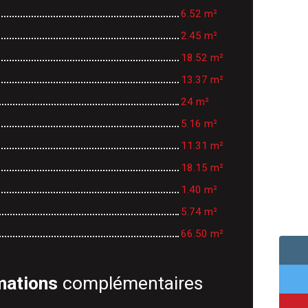
6.52 m²
2.45 m²
18.52 m²
13.37 m²
24 m²
5.16 m²
11.31 m²
18.15 m²
1.40 m²
5.74 m²
66.50 m²
mations
complémentaires