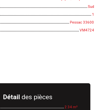
Sud
1
Pessac 33600
VM4724
Détail
des pièces
2.34 m²