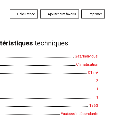
Calculatrice
Ajouter aux favoris
Imprimer
téristiques
techniques
Gaz/Individuel
Climatisation
31
m²
2
1
1
1963
Equipée/Indépendante