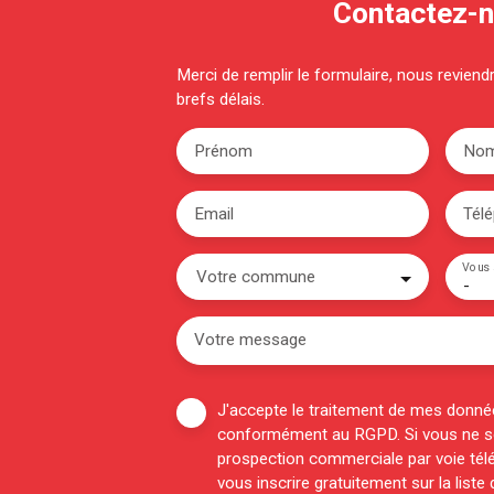
Contactez-
Merci de remplir le formulaire, nous revien
brefs délais.
Prénom
No
Email
Tél
Vous 
Votre commune
-
Votre message
J'accepte le traitement de mes donné
conformément au RGPD. Si vous ne sou
prospection commerciale par voie tél
vous inscrire gratuitement sur la list