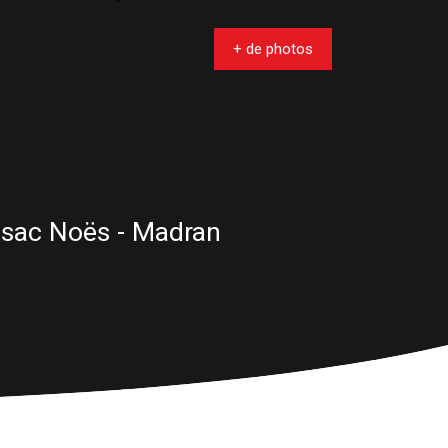
+ de photos
ssac Noës - Madran