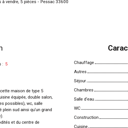
 à vendre, 5 pièces - Pessac 33600
n
Carac
Chauffage
s
:
5
Autres
Séjour
Chambres
 cette maison de type 5
isine équipée, double salon,
Salle d'eau
s possibles), wc, salle
WC
 plein sud ainsi qu'un grand
).
Construction
ités et du centre de
Cuisine