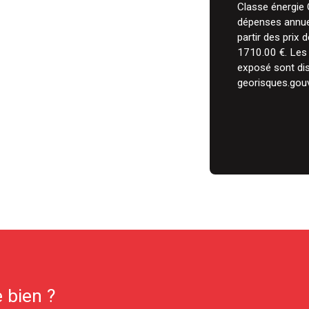
Classe énergie
dépenses annuel
partir des prix 
1710.00 €. Les 
exposé sont dis
georisques.gouv.
 bien ?