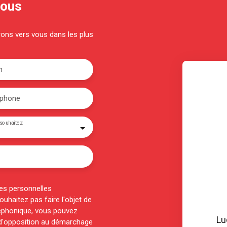
nous
drons vers vous dans les plus
m
éphone
souhaitez
es personnelles
haitez pas faire l'objet de
éphonique, vous pouvez
Lu
e d'opposition au démarchage