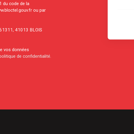
-1 du code de la
w.bloctel.gouv.fr ou par
CS 61311, 41013 BLOIS
 de vos données
politique de confidentialité
.