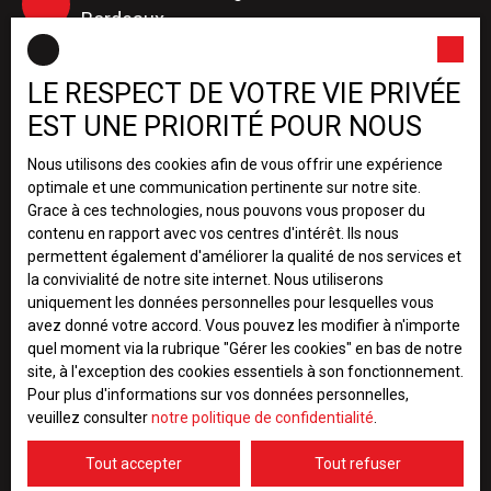
Bordeaux
LE RESPECT DE VOTRE VIE PRIVÉE
+33 5 56 16 14 36
(Administration de biens)
EST UNE PRIORITÉ POUR NOUS
Nous utilisons des cookies afin de vous offrir une expérience
optimale et une communication pertinente sur notre site.
1 Boulevard George V
Grace à ces technologies, nous pouvons vous proposer du
contenu en rapport avec vos centres d'intérêt. Ils nous
Bordeaux
permettent également d'améliorer la qualité de nos services et
la convivialité de notre site internet. Nous utiliserons
uniquement les données personnelles pour lesquelles vous
+33 5 56 06 06 46
avez donné votre accord. Vous pouvez les modifier à n'importe
quel moment via la rubrique ″Gérer les cookies″ en bas de notre
site, à l'exception des cookies essentiels à son fonctionnement.
Pour plus d'informations sur vos données personnelles,
11 Cours Victor Hugo
veuillez consulter
notre politique de confidentialité
.
Begles
Tout accepter
Tout refuser