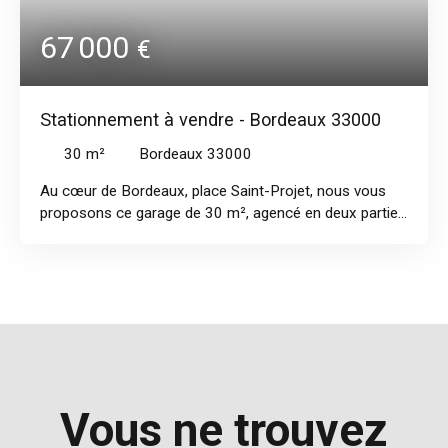
67 000
€
Stationnement à vendre - Bordeaux 33000
30
m²
Bordeaux 33000
Au cœur de Bordeaux, place Saint-Projet, nous vous
proposons ce garage de 30 m², agencé en deux parties
(la seconde avec fenêtre). Une cave située en dessous
du garage complète ce bien. Un bien rare sur le secteur,
idéal pour du stationnement, un atelier, du stockage ou
un projet d’aménagement. Une opportunité unique en
hyper-centre. A voir sans tarder !
Vous ne trouvez