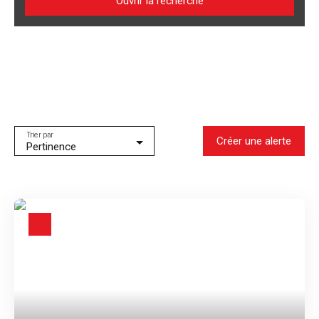
Ouvrir la recherche
Type d'offre
Vente
Type de bien
Stationnement
Localisation
Bordeaux (33000)
Trier par
Créer une alerte
Pertinence
Budget max (€)
Surface min (m²)
Rechercher